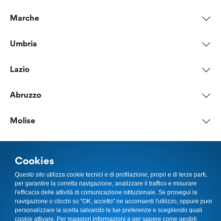
Marche
Umbria
Lazio
Abruzzo
Molise
Campania
Cookies
Puglia
Questo sito utilizza cookie tecnici e di profilazione, propri e di terze parti,
per garantire la corretta navigazione, analizzare il traffico e misurare
l'efficacia delle attività di comunicazione istituzionale. Se prosegui la
Basilicata
navigazione o clicchi su "OK, accetto" ne acconsenti l'utilizzo, oppure puoi
personalizzare la scelta salvando le tue preferenze e scegliendo quali
cookie attivare. Per maggiori informazioni e per sapere come gestirli