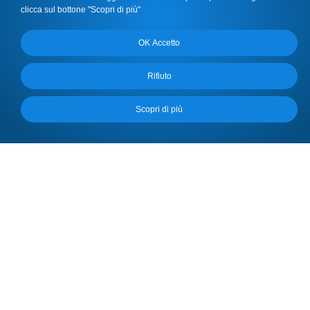
Calabria
clicca sul bottone "Scopri di più"
Sardegna
OK Accetto
Sicilia
Rifiuto
Scopri di più
Privacy Policy
SUPPORTO TECNICO