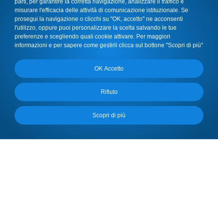
parti, per garantire la corretta navigazione, analizzare il traffico e
misurare l'efficacia delle attività di comunicazione istituzionale. Se
prosegui la navigazione o clicchi su "OK, accetto" ne acconsenti
l'utilizzo, oppure puoi personalizzare la scelta salvando le tue
preferenze e scegliendo quali cookie attivare. Per maggiori
informazioni e per sapere come gestirli clicca sul bottone "Scopri di più"
OK Accetto
Rifiuto
Scopri di più
Privacy Policy
SUPPORTO TECNICO
Supporto Medicina
Cookie Settings
Studenti
Supporto sito
Universitaly
Supporto IMAT